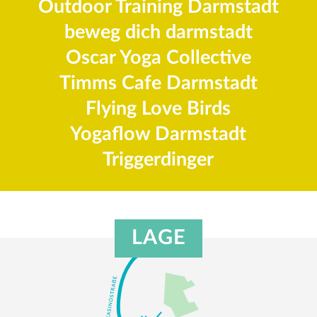
Outdoor Training Darmstadt
beweg dich darmstadt
Oscar Yoga Collective
Timms Cafe Darmstadt
Flying Love Birds
Yogaflow Darmstadt
Triggerdinger
LAGE