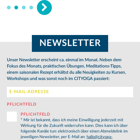
NEWSLETTER
Unser Newsletter erscheint ca. einmal im Monat. Neben dem
Fokus des Monats, praktischen Übungen, Meditations-Tipps,
einem saisonalen Rezept erhältst du alle Neuigkeiten zu Kursen,
Workshops und was sonst noch im CITYOGA passiert:
PFLICHTFELD
PFLICHTFELD
* Mir ist bekan­nt, dass ich meine Ein­wil­li­gung jed­erzeit mit
Wirkung für die Zukunft wider­rufen kann. Dies kann ich über
fol­gende Kanäle tun: elek­tronisch über ei­nen Ab­meldelink im
jew­eili­gen Newslet­ter, per E-Mail an:
hallo@cityoga-