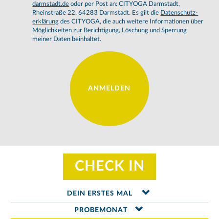
darmstadt.de
oder per Post an: CITYOGA Darmstadt,
Rheinstraße 22, 64283 Darmstadt. Es gilt die
Daten­schutz­
erk­lärung
des CITYOGA, die auch weitere In­for­ma­tio­nen über
Möglichkeit­en zur Berich­ti­gung, Löschung und Sper­rung
mein­er Dat­en bein­hal­tet.
CHECK IN
DEIN ERSTES MAL
PROBEMONAT