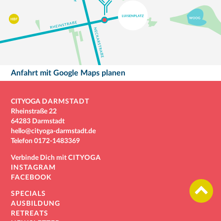
Anfahrt mit Google Maps planen
CITYOGA
DARMSTADT
Rheinstraße 22
64283 Darmstadt
hello@cityoga-darmstadt.de
Telefon
0172-1483369
Verbinde Dich mit
CITYOGA
INSTAGRAM
FACEBOOK
SPECIALS
AUSBILDUNG
RETREATS